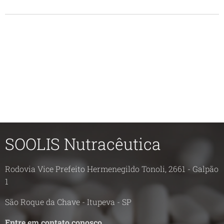
SOOLIS Nutracêutica
Rodovia Vice Prefeito Hermenegildo Tonoli, 2661 - Galpão
1
São Roque da Chave - Itupeva - SP
Entre em contato conosco